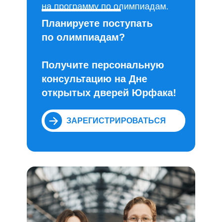
на программу по олимпиадам.
Планируете поступать
по олимпиадам?
Получите персональную
консультацию на Дне
открытых дверей Юрфака!
ЗАРЕГИСТРИРОВАТЬСЯ