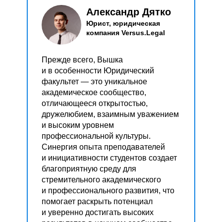
Александр Дятко
Юрист, юридическая
компания Versus.Legal
Прежде всего, Вышка
и в особенности Юридический
факультет — это уникальное
академическое сообщество,
отличающееся открытостью,
дружелюбием, взаимным уважением
и высоким уровнем
профессиональной культуры.
Синергия опыта преподавателей
и инициативности студентов создает
Узнайте максимум
Узнайте максимум
благоприятную среду для
стремительного академического
о поступлении и учебе
о поступлении и учебе
и профессионального развития, что
на Юридическом
помогает раскрыть потенциал
на Юридическом факульт
факультете НИУ ВШЭ —
и уверенно достигать высоких