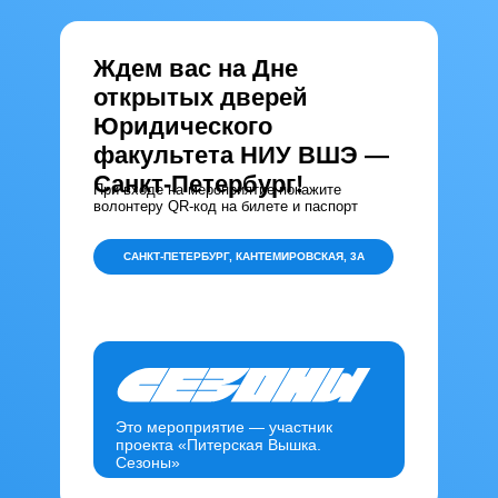
Ждем вас на Дне
открытых дверей
Юридического
факультета НИУ ВШЭ —
Санкт-Петербург!
При входе на мероприятие покажите
волонтеру QR-код на билете и паспорт
САНКТ-ПЕТЕРБУРГ, КАНТЕМИРОВСКАЯ, 3А
Это мероприятие — участник
проекта «Питерская Вышка.
Сезоны»