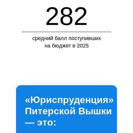
Хотите узнать
282
об уникальном подходе
к обучению, который
не имеет аналогов?
Регистрируйтесь на День
средний балл поступивших
открытых дверей
на бюджет в 2025
Юридического факультета!
«Юриспруденция»
Питерской Вышки
— это: