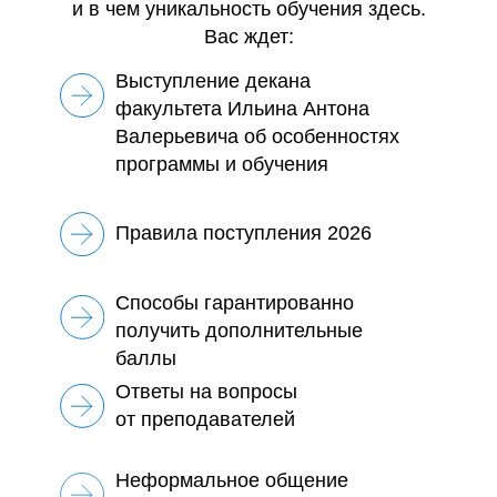
и в чем уникальность обучения здесь.
Вас ждет:
Выступление декана
факультета Ильина Антона
Валерьевича об особенностях
программы и обучения
Правила поступления 2026
Способы гарантированно
получить дополнительные
Планируете поступать
баллы
по олимпиадам? Получите
Ответы на вопросы
персональную
от преподавателей
консультацию на Дне
открытых дверей Юрфака!
Неформальное общение