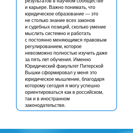
НИУ ВШЭ — Санкт-Петерб
Санкт-Петербург.
результатов в научном сообществе
и карьере. Важно понимать, что
Регистрируйтесь на День
юридическое образование — это
открытых дверей!
не столько знание всех законов
Регистрируйтесь на День
и судебных позиций, сколько умение
открытых дверей!
мыслить системно и работать
Узнайте максимум
с постоянно меняющимся правовым
регулированием, которое
о поступлении и учебе
невозможно полностью изучить даже
на Юридическом
за пять лет обучения. Именно
факультете НИУ ВШЭ —
Юридический факультет Питерской
Вышки сформировал у меня это
Санкт-Петербург.
юридическое мышление, благодаря
которому сегодня я могу успешно
Регистрируйтесь на День
ориентироваться как в российском,
открытых дверей!
так и в иностранном
законодательстве.