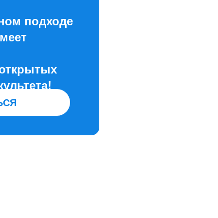
ьном подходе
имеет
 открытых
ультета!
ЬСЯ