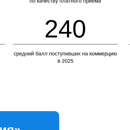
по качеству платного приема
240
средний балл поступивших на коммерцию
в 2025
!
!
ия»