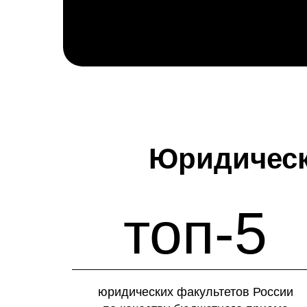
Юридическ
топ-5
юридических факультетов России
Хотите узнать
Хотите узнать