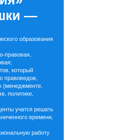
шки —
еского образования
о-правовая,
овая;
тов, который
ко правоведов,
ях (менеджменте,
е, политике,
денты учатся решать
аниченного времени,
сиональную работу