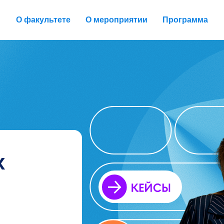
О факультете
О мероприятии
Программа
х