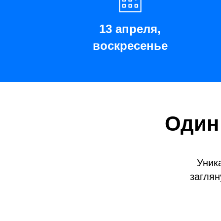
13 апреля,
воскресенье
Один
Уник
заглян