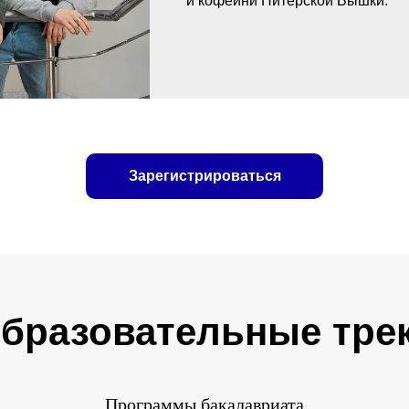
и кофейни Питерской Вышки.
Зарегистрироваться
бразовательные тре
Программы бакалавриата