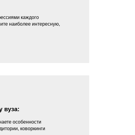
фессиями каждого
рите наиболее интересную,
 вуза:
наете особенности
удитории, коворкинги