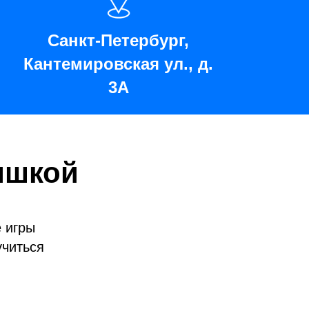
Санкт-Петербург,
Кантемировская ул., д.
3А
ышкой
 игры
учиться