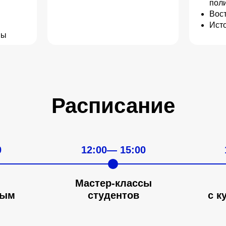
пол
Вос
Ист
мы
Расписание
стие?
0
12:00— 15:00
ательный трек и регистрируйтесь
Мастер-классы
ным
студентов
с к