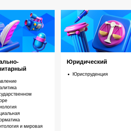
ально-
Юридический
нитарный
Юриспруденция
авление
алитика
осударственном
торе
иология
оциальная
орматика
итология и мировая