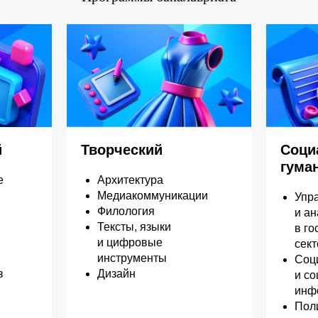
й
Творческий
Соци
гума
е
Архитектура
Медиакоммуникации
Упр
Филология
и ан
Тексты, языки
в г
и цифровые
сек
инструменты
Соц
з
Дизайн
и с
инф
Пол