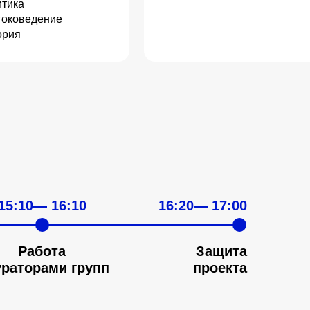
итика
токоведение
ория
15:10— 16:10
16:20— 17:00
!
Работа
Защита
ураторами групп
проекта