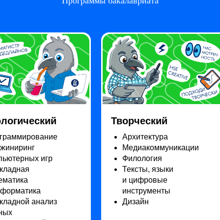
Программы бакалавриата
ологический
Творческий
граммирование
Архитектура
нжиниринг
Медиакоммуникации
пьютерных игр
Филология
кладная
Тексты, языки
ематика
и цифровые
нформатика
инструменты
кладной анализ
Дизайн
ных