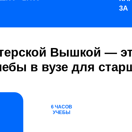
3А
терской Вышкой — э
чебы в вузе для стар
6 ЧАСОВ
УЧЕБЫ