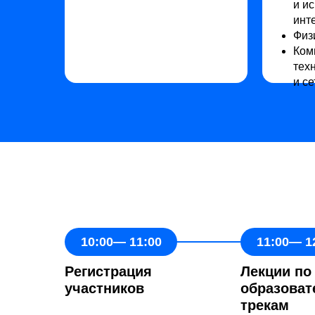
и и
инт
Физ
Ком
тех
и се
10:00— 11:00
11:00— 1
Регистрация
Лекции по
участников
образова
трекам