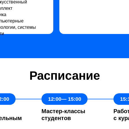
скусственный
еллект
ика
пьютерные
нологии, системы
ти
Расписание
2:00
12:00— 15:00
15:
Мастер-классы
Рабо
тельным
студентов
с кур