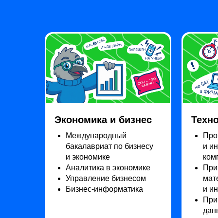
Экономика и бизнес
Техн
Международный
Про
бакалавриат по бизнесу
и и
и экономике
ком
Аналитика в экономике
При
Управление бизнесом
мат
Бизнес-информатика
и и
При
дан