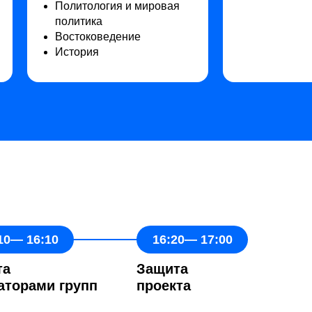
Политология и мировая
политика
Востоковедение
История
10— 16:10
16:20— 17:00
та
Защита
аторами групп
проекта