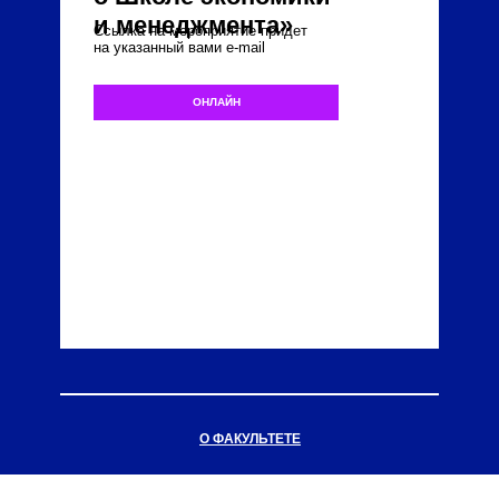
и менеджмента»
Ссылка на мероприятие придет
на указанный вами e-mail
ОНЛАЙН
О ФАКУЛЬТЕТЕ
О МЕРОПРИЯТИИ