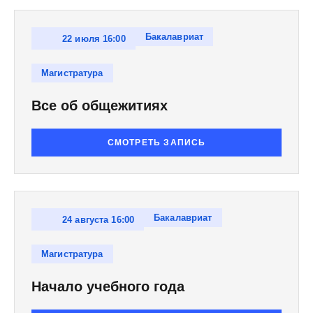
Сотрудники Питерской Вы
против страха поступить
Бакалавриат
22 июля 16:00
Магистратура
В один из последних дне
Питерской Вышки ответят
Все об общежитиях
поступлении и учебе в Н
СМОТРЕТЬ ЗАПИСЬ
Слышали много мифов про
верить? Сомневаетесь, ч
вопросы по системе прио
заключением договора на
Бакалавриат
24 августа 16:00
Пройти финальную миссию
Магистратура
возможно вместе с коман
Начало учебного года
Убедителсь на вебинаре 